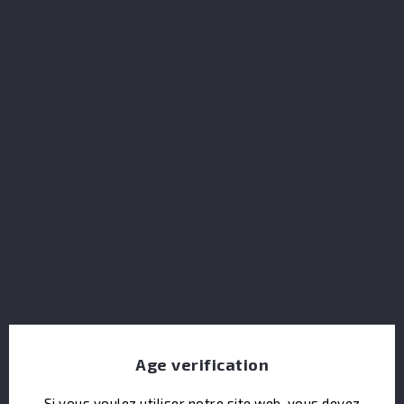
El Dorado 2000 Last Casks Diamond-Uitvlugt Casks 22Y
Age verification
Si vous voulez utiliser notre site web, vous devez