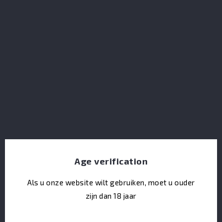
een deel van deze elementen, met inbegrip van
computertoepassingen, zonder voorafgaande
schriftelijke toestemming van de uitgever, is strikt
verboden.
Artikel 4 - Beheer van de website
Voor het goede beheer van de site, kan de uitgever
op elk moment:
*de toegang tot de gehele site of een gedeelte ervan
op te schorten, te onderbreken of te beperken, de
toegang tot de site, of tot bepaalde delen ervan,
Age verification
voor te behouden aan een specifieke categorie van
Als u onze website wilt gebruiken, moet u ouder
personen.
zijn dan 18 jaar
*alle informatie te verwijderen die de werking van de
site zou kunnen verstoren of die in strijd zou kunnen