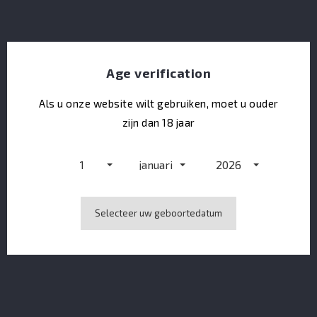
Darroze Biologic Folle Blanche 4Y - 47.5%
Age verification
Als u onze website wilt gebruiken, moet u ouder
zijn dan 18 jaar
1
januari
2026
Selecteer uw geboortedatum
Koval Dry Gin - 20 CL