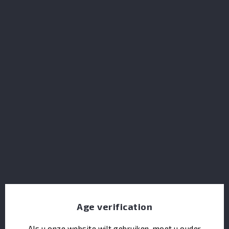
ABK6 Grande Champagne XXO
Age verification
Als u onze website wilt gebruiken, moet u ouder