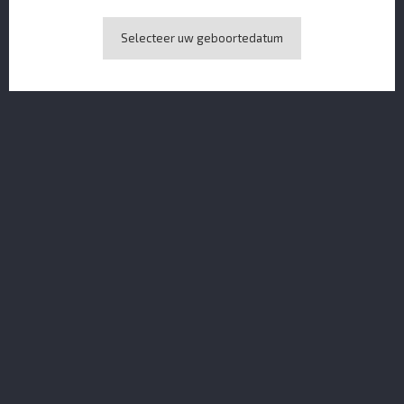
Selecteer uw geboortedatum
Merlet Lune D'Abricot 70 CL