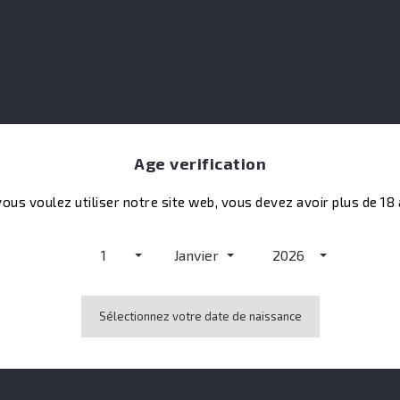
de
llez nous excuser pour le désagrément.
tuez une nouvelle recherche
Age verification
vous voulez utiliser notre site web, vous devez avoir plus de 18
1
Janvier
2026
Sélectionnez votre date de naissance