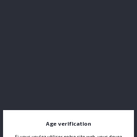
Absinthe La Fée XS Suisse
Age verification
Si vous voulez utiliser notre site web, vous devez