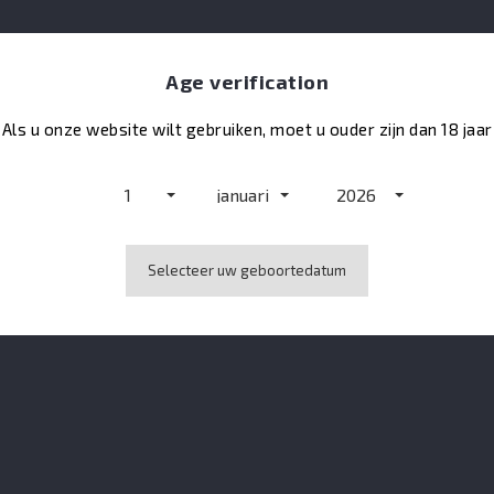
Age verification

Als u onze website wilt gebruiken, moet u ouder zijn dan 18 jaar
1
januari
2026
Selecteer uw geboortedatum
t, gedomineerd door honingachtige en zoethoutachtige tonen.
een zeldzame complexiteit. Smaken van pure chocolade en een subti