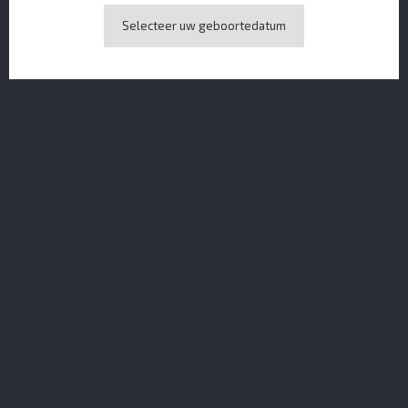
Selecteer uw geboortedatum
Merlet Crème De Pêche De Vigne 50 CL
Glendalough Wild Botanical Gin