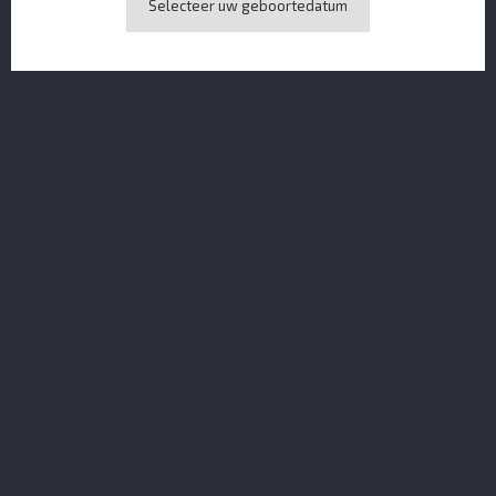
Selecteer uw geboortedatum
Tomatin 12Y MINI 5 CL
Longueteau Blanc 130 Ans Terroir Unique 58.9%