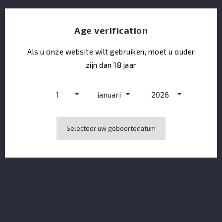
Age verification
Merlet Crème De Fraise Des Bois 50 CL
Als u onze website wilt gebruiken, moet u ouder
zijn dan 18 jaar
1
januari
2026
Selecteer uw geboortedatum