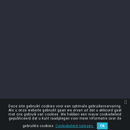
ONS BEDRIJF
keyboard_arrow_down
NIEUWSBRIEF
U kunt op elk gewenst moment weer uitschrijven. Hiervoor kunt u de
contactgegevens gebruiken uit de algemene voorwaarden.
Ik accepteer de Algemene voorwaarden en het
vertrouwelijkheidsbeleid
Deze site gebruikt cookies voor een optimale gebruikerservaring.
Als u onze website gebruikt gaan we ervan uit dat u akkoord gaat
met ons gebruik van cookies. We hebben een nieuw cookiebeleid
Gemaakt door Nageoconcept
gepubliceerd dat u kunt raadplegen voor meer informatie over de
Alcoholmisbruik schaadt de gezondheid
gebruikte cookies.
Cookiebeleid nalezen.
Ok