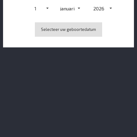
1
januari
2026
Selecteer uw geboortedatum
Mintis Gin Originale