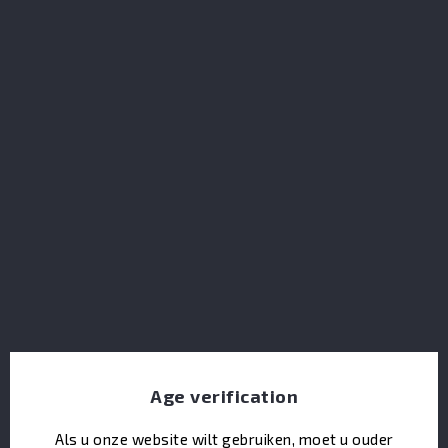
Glendalough Wild Botanical Gin
Age verification
Tomatin Cask Strength
Als u onze website wilt gebruiken, moet u ouder