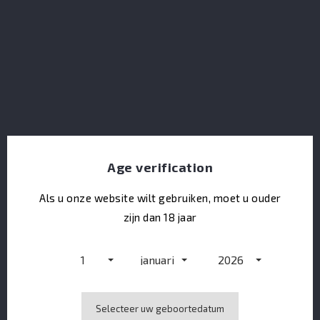
Dolin Vermouth Blanc
Age verification
Als u onze website wilt gebruiken, moet u ouder
zijn dan 18 jaar
1
januari
2026
Selecteer uw geboortedatum
Don Papa Rhum