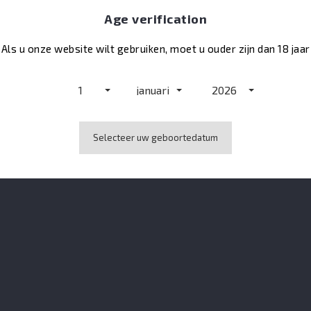
Age verification
ncake met zoete kaneel en chocolade.
Als u onze website wilt gebruiken, moet u ouder zijn dan 18 jaar
1
januari
2026
Selecteer uw geboortedatum
Geen klantenbeoordelingen op het moment.
 hebben kochten ook...