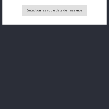
Sélectionnez votre date de naissance
Match Tonic Water Mediterranean 24x20CL