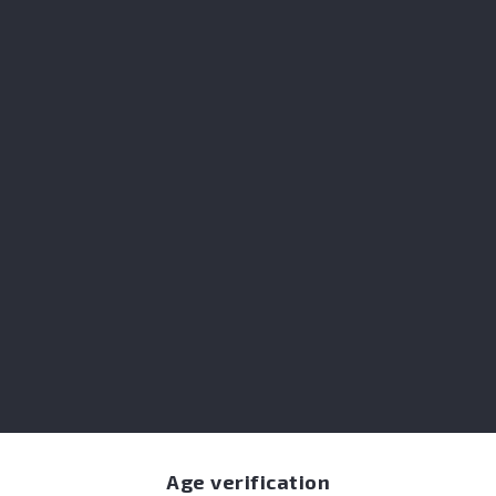

miel, confiture de gingembre
Age verification