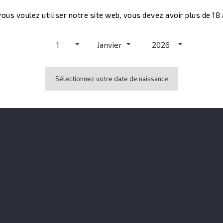
boise
vous voulez utiliser notre site web, vous devez avoir plus de 18
1
Janvier
2026
Aucun avis n'a été publié pour le moment.
Sélectionnez votre date de naissance
t ont également acheté...