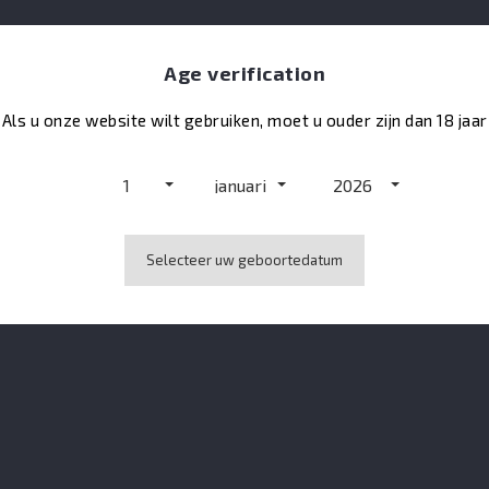
Escale
Age verification
15°
Als u onze website wilt gebruiken, moet u ouder zijn dan 18 jaar
1
januari
2026
Selecteer uw geboortedatum
Geen klantenbeoordelingen op het moment.