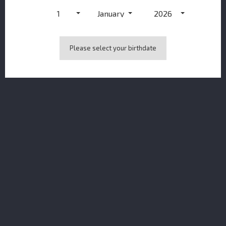
1
January
2026
Please select your birthdate
Bladnoch 19Y PX Sherry Cask 46.7%