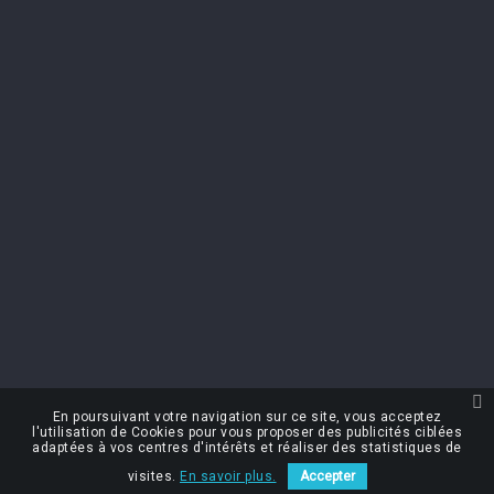
PRODUCTS
keyboard_arrow_down
OUR COMPANY
keyboard_arrow_down
NEWSLETTER
You may unsubscribe at any moment. For that purpose, please find our
contact info in the legal notice.
I accept the terms & conditions and the privacy policy
En poursuivant votre navigation sur ce site, vous acceptez
l'utilisation de Cookies pour vous proposer des publicités ciblées
Créé par Nageoconcept
adaptées à vos centres d'intérêts et réaliser des statistiques de
Alcohol abuse harms your health
visites.
En savoir plus.
Accepter