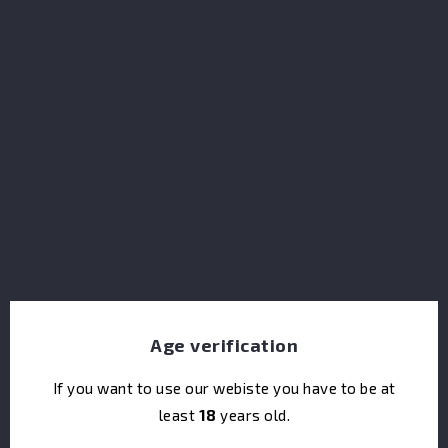
Bladnoch 18Y Castana Butt Single Cask 21/06
Age verification
If you want to use our webiste you have to be at
least
18
years old.