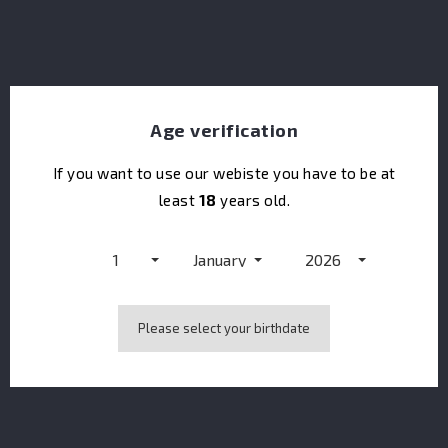
Age verification
If you want to use our webiste you have to be at
least
18
years old.
1
January
2026
Please select your birthdate
St Etienne Extra Vieux Château La Tour Blanche 2016