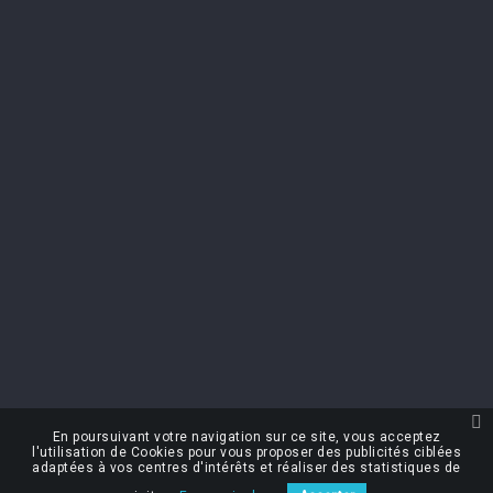
PRODUCTS
keyboard_arrow_down
OUR COMPANY
keyboard_arrow_down
NEWSLETTER
You may unsubscribe at any moment. For that purpose, please find our
contact info in the legal notice.
I accept the terms & conditions and the privacy policy
En poursuivant votre navigation sur ce site, vous acceptez
l'utilisation de Cookies pour vous proposer des publicités ciblées
Créé par Nageoconcept
adaptées à vos centres d'intérêts et réaliser des statistiques de
Alcohol abuse harms your health